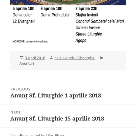
Posted
Author
Categories
3 April 2018
pr. Alexandru Gheorghiu
on
Anunțuri
Post
PREVIOUS
navigation
Anunț Sf. Liturghie 1 aprilie 2018
Previous
post:
NEXT
Anunț Sf. Liturghie 15 aprilie 2018
Next
post:
Proudly powered by WordPress