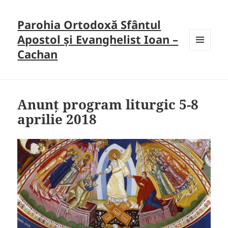
Parohia Ortodoxă Sfântul
Apostol și Evanghelist Ioan –
Cachan
MENU
AND
WIDGETS
Anunț program liturgic 5-8
aprilie 2018