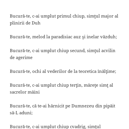
Bucură-te, c-ai umplut primul chiup, simţul major al
plinirii de Duh
Bucură-te, melod la paradisiac auz şi inelar văzduh;
Bucură-te, c-ai umplut chiup secund, simţul acvilin
de agerime
Bucură-te, ochi al vederilor de la teoretica înălţime;
Bucură-te, c-ai umplut chiup terţin, măreţe simţ al
sacrelor mâini
Bucură-te, că te-ai hărnicit pe Dumnezeu din pipăit
să-L aduni;
Bucură-te, c-ai umplut chiup cvadrig, simţul