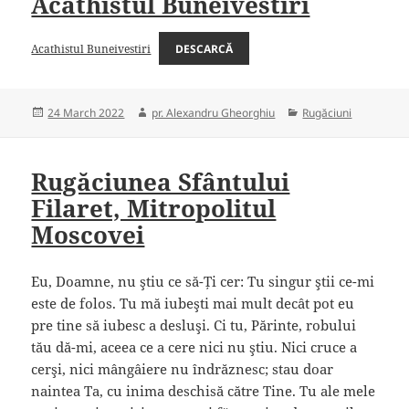
Acathistul Buneivestiri
Acathistul Buneivestiri
DESCARCĂ
Posted
Author
Categories
24 March 2022
pr. Alexandru Gheorghiu
Rugăciuni
on
Rugăciunea Sfântului
Filaret, Mitropolitul
Moscovei
Eu, Doamne, nu ştiu ce să-Ți cer: Tu singur ştii ce-mi
este de folos. Tu mă iubeşti mai mult decât pot eu
pre tine să iubesc a desluşi. Ci tu, Părinte, robului
tău dă-mi, aceea ce a cere nici nu ştiu. Nici cruce a
cerşi, nici mângâiere nu îndrăznesc; stau doar
naintea Ta, cu inima deschisă către Tine. Tu ale mele