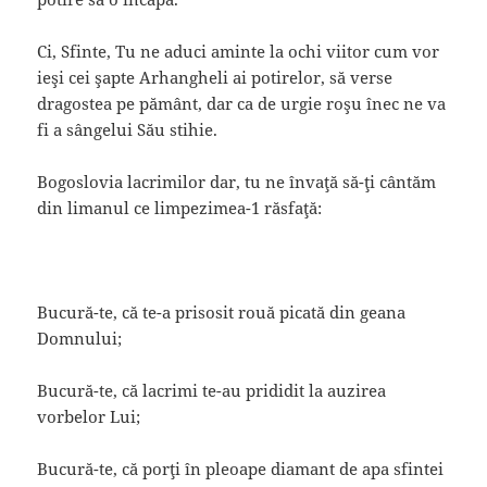
Ci, Sfinte, Tu ne aduci aminte la ochi viitor cum vor
ieşi cei şapte Arhangheli ai potirelor, să verse
dragostea pe pământ, dar ca de urgie roşu înec ne va
fi a sângelui Său stihie.
Bogoslovia lacrimilor dar, tu ne învaţă să-ţi cântăm
din limanul ce limpezimea-1 răsfaţă:
Bucură-te, că te-a prisosit rouă picată din geana
Domnului;
Bucură-te, că lacrimi te-au prididit la auzirea
vorbelor Lui;
Bucură-te, că porţi în pleoape diamant de apa sfintei