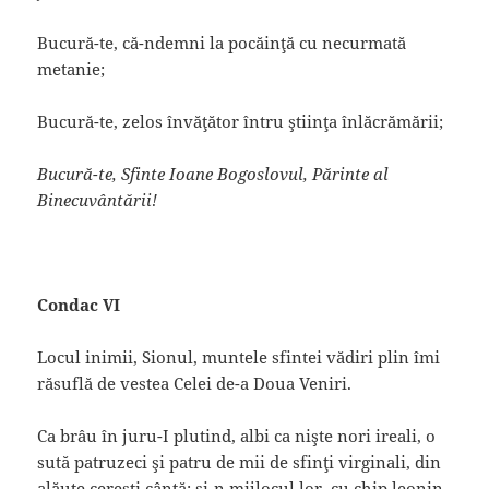
Bucură-te, că-ndemni la pocăinţă cu necurmată
metanie;
Bucură-te, zelos învăţător întru ştiinţa înlăcrămării;
Bucură-te, Sfinte Ioane Bogoslovul, Părinte al
Binecuvântării!
Condac VI
Locul inimii, Sionul, muntele sfintei vădiri plin îmi
răsuflă de vestea Celei de-a Doua Veniri.
Ca brâu în juru-I plutind, albi ca nişte nori ireali, o
sută patruzeci şi patru de mii de sfinţi virginali, din
alăute cereşti cântă; şi-n mijlocul lor, cu chip leonin