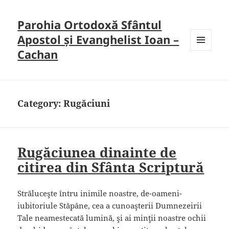
Parohia Ortodoxă Sfântul
Apostol și Evanghelist Ioan –
Cachan
MENU
AND
WIDGETS
Category:
Rugăciuni
Rugăciunea dinainte de
citirea din Sfânta Scriptură
Străluceşte întru inimile noastre, de-oameni-
iubitoriule Stăpâne, cea a cunoaşterii Dumnezeirii
Tale neamestecată lumină, şi ai minţii noastre ochii