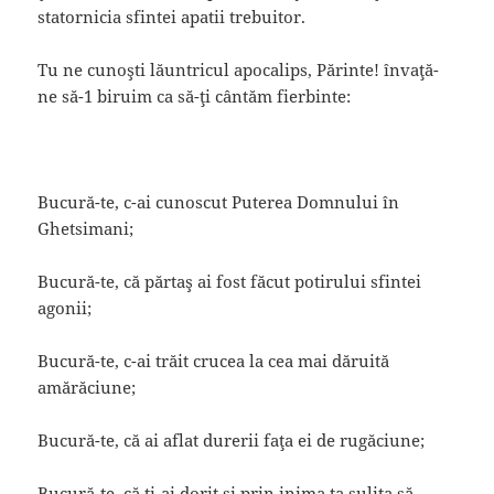
statornicia sfintei apatii trebuitor.
Tu ne cunoşti lăuntricul apocalips, Părinte! învaţă-
ne să-1 biruim ca să-ţi cântăm fierbinte:
Bucură-te, c-ai cunoscut Puterea Domnului în
Ghetsimani;
Bucură-te, că părtaş ai fost făcut potirului sfintei
agonii;
Bucură-te, c-ai trăit crucea la cea mai dăruită
amărăciune;
Bucură-te, că ai aflat durerii faţa ei de rugăciune;
Bucură-te, că ţi-ai dorit şi prin inima ta suliţa să