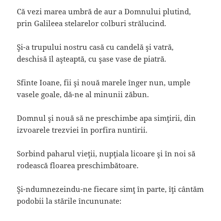
Că vezi marea umbră de aur a Domnului plutind,
prin Galileea stelarelor colburi strălucind.
Şi-a trupului nostru casă cu candelă şi vatră,
deschisă îl aşteaptă, cu şase vase de piatră.
Sfinte Ioane, fii şi nouă marele înger nun, umple
vasele goale, dă-ne al minunii zăbun.
Domnul şi nouă să ne preschimbe apa simţirii, din
izvoarele trezviei în porfira nuntirii.
Sorbind paharul vieţii, nupţiala licoare şi în noi să
rodească floarea preschimbătoare.
Şi-ndumnezeindu-ne fiecare simţ în parte, îţi cântăm
podobii la stările încununate: