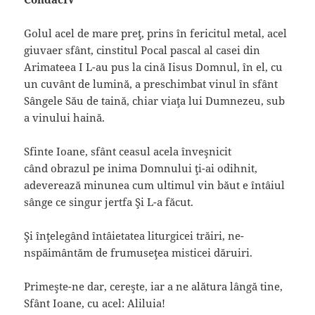
Golul acel de mare preţ, prins în fericitul metal, acel
giuvaer sfânt, cinstitul Pocal pascal al casei din
Arimateea I L-au pus la cină Iisus Domnul, în el, cu
un cuvânt de lumină, a preschimbat vinul în sfânt
Sângele Său de taină, chiar viaţa lui Dumnezeu, sub
a vinului haină.
Sfinte Ioane, sfânt ceasul acela înveşnicit
când obrazul pe inima Domnului ţi-ai odihnit,
adeverează minunea cum ultimul vin băut e întâiul
sânge ce singur jertfa Şi L-a făcut.
Şi înţelegând întâietatea liturgicei trăiri, ne-
nspăimântăm de frumuseţea misticei dăruiri.
Primeşte-ne dar, cereşte, iar a ne alătura lângă tine,
Sfânt Ioane, cu acel: Aliluia!