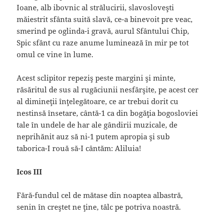
Ioane, alb ibovnic al strălucirii, slavosloveşti
măiestrit sfânta suită slavă, ce-a binevoit pre veac,
smerind pe oglinda-i gravă, aurul Sfântului Chip,
Spic sfânt cu raze anume luminează în mir pe tot
omul ce vine în lume.
Acest sclipitor repeziş peste margini şi minte,
răsăritul de sus al rugăciunii nesfârşite, pe acest cer
al dimineţii înţelegătoare, ce ar trebui dorit cu
nestinsă însetare, cântă-1 ca din bogăţia bogosloviei
tale în undele de har ale gândirii muzicale, de
neprihănit auz să ni-1 putem apropia şi sub
taborica-I rouă să-I cântăm: Aliluia!
Icos III
Fără-fundul cel de mătase din noaptea albastră,
senin în creştet ne ţine, tâlc pe potriva noastră.