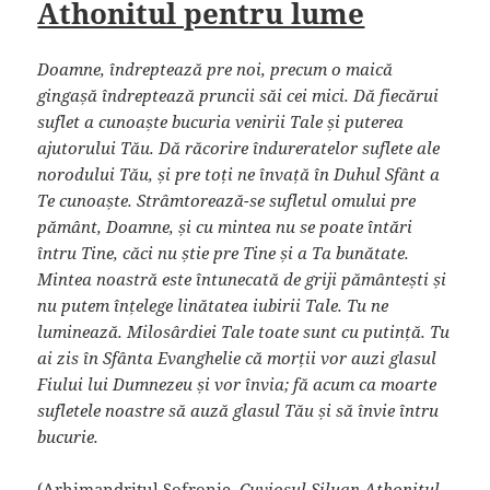
Athonitul pentru lume
Doamne, îndreptează pre noi, precum o maică
gingașă îndreptează pruncii săi cei mici. Dă fiecărui
suflet a cunoaște bucuria venirii Tale și puterea
ajutorului Tău. Dă răcorire îndureratelor suflete ale
norodului Tău, și pre toți ne învață în Duhul Sfânt a
Te cunoaște. Strâmtorează-se sufletul omului pre
pământ, Doamne, și cu mintea nu se poate întări
întru Tine, căci nu știe pre Tine și a Ta bunătate.
Mintea noastră este întunecată de griji pământești și
nu putem înțelege linătatea iubirii Tale. Tu ne
luminează. Milosârdiei Tale toate sunt cu putință. Tu
ai zis în Sfânta Evanghelie că morții vor auzi glasul
Fiului lui Dumnezeu și vor învia; fă acum ca moarte
sufletele noastre să auză glasul Tău și să învie întru
bucurie.
(Arhimandritul Sofronie,
Cuviosul Siluan Athonitul
,