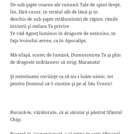
De sub şapte coarne ale cununii Tale de spini drept,
lin, fără cusur, în straiul alb de lână şi in
deschis de sub şapte străluminări de răpire, rănile
învierii şi stelara Ta privire
Te văd Agneţ luminos în dragoste de neînvins, în
faţa tronului aevea, ca în Apocalips.
Mă-nfaşă, scutec de lumină, Dumnezeirea Ta şi plin
de dragoste îndrăznesc să strig: Maranata!
Şi neîntinatei cuviinţe ca să nu-i luăm nimic, tot
pentru Domnul să-1 cinstim şi pe al Său Ucenic!
Bucură-te, văzătorule, că ai sărutat şi păstrat Sfântul
Chip;
Bucură-te, iconar iscusit, c-ai prins în scris Obrazul