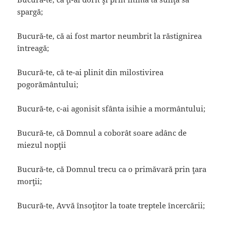
spargă;
Bucură-te, că ai fost martor neumbrit la răstignirea
întreagă;
Bucură-te, că te-ai plinit din milostivirea
pogorământului;
Bucură-te, c-ai agonisit sfânta isihie a mormântului;
Bucură-te, că Domnul a coborât soare adânc de
miezul nopţii
Bucură-te, că Domnul trecu ca o primăvară prin ţara
morţii;
Bucură-te, Avvă însoţitor la toate treptele încercării;