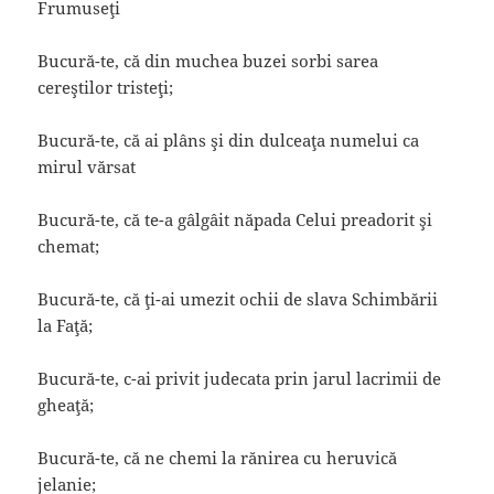
Frumuseţi
Bucură-te, că din muchea buzei sorbi sarea
cereştilor tristeţi;
Bucură-te, că ai plâns şi din dulceaţa numelui ca
mirul vărsat
Bucură-te, că te-a gâlgâit năpada Celui preadorit şi
chemat;
Bucură-te, că ţi-ai umezit ochii de slava Schimbării
la Faţă;
Bucură-te, c-ai privit judecata prin jarul lacrimii de
gheaţă;
Bucură-te, că ne chemi la rănirea cu heruvică
jelanie;