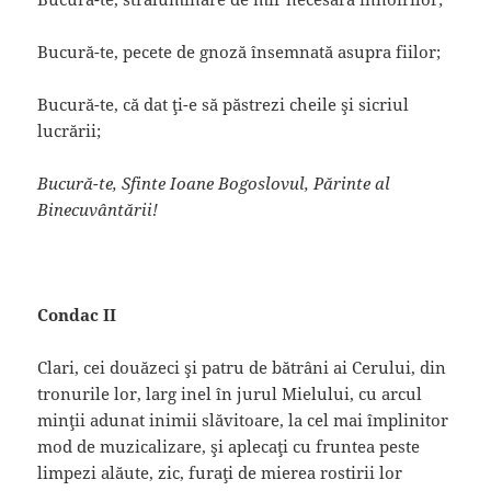
Bucură-te, pecete de gnoză însemnată asupra fiilor;
Bucură-te, că dat ţi-e să păstrezi cheile şi sicriul
lucrării;
Bucură-te, Sfinte Ioane Bogoslovul, Părinte al
Binecuvântării!
Condac II
Clari, cei douăzeci şi patru de bătrâni ai Cerului, din
tronurile lor, larg inel în jurul Mielului, cu arcul
minţii adunat inimii slăvitoare, la cel mai împlinitor
mod de muzicalizare, şi aplecaţi cu fruntea peste
limpezi alăute, zic, furaţi de mierea rostirii lor