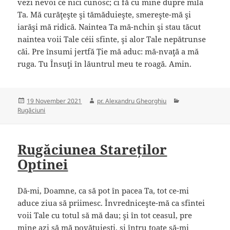
vezi nevoi ce nici cunosc; ci fă cu mine dupre mila
Ta. Mă curăţeşte şi tămăduieşte, smereşte-mă şi
iarăşi mă ridică. Naintea Ta mă-nchin şi stau tăcut
naintea voii Tale céii sfinte, şi alor Tale nepătrunse
căi. Pre însumi jertfă Ție mă aduc: mă-nvaţă a mă
ruga. Tu Însuţi în lăuntrul meu te roagă. Amin.
Posted
Author
Categories
19 November 2021
pr. Alexandru Gheorghiu
on
Rugăciuni
Rugăciunea Stareților
Optinei
Dă-mi, Doamne, ca să pot în pacea Ta, tot ce-mi
aduce ziua să priimesc. Învredniceşte-mă ca sfintei
voii Tale cu totul să mă dau; şi în tot ceasul, pre
mine azi să mă povăţuieşti, şi întru toate să-mi