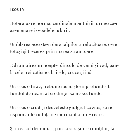
Icos IV
Hotărâtoare normă, cardinală mântuirii, urmează-n
asemănare izvoadele iubirii.
Umblarea aceasta-n dâra tălpilor strălucitoare, cere
totuşi şi trecerea prin marea strâmtoare.
E drumuirea în noapte, dincolo de vămi şi vad, pân-
la cele trei catisme: la iesle, cruce şi iad.
Un ceas e firav; trebuincios naşterii profunde, la
fundul de neant al credinţei să ne scufunde.
Un ceas e crud şi desveleşte giulgiul cuvios, să ne-
nspăimânte cu faţa de mormânt a lui Hristos.
Şi-i ceasul demoniac, pân-la scrâşnirea dinţilor, la