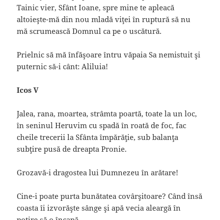
Tainic vier, Sfânt Ioane, spre mine te apleacă
altoieşte-mă din nou mladă viţei în ruptură să nu
mă scrumească Domnul ca pe o uscătură.
Prielnic să mă înfăşoare întru văpaia Sa nemistuit şi
puternic să-i cânt: Aliluia!
Icos V
Jalea, rana, moartea, strâmta poartă, toate la un loc,
în seninul Heruvim cu spadă în roată de foc, fac
cheile trecerii la Sfânta împărăţie, sub balanţa
subţire pusă de dreapta Pronie.
Grozavă-i dragostea lui Dumnezeu în arătare!
Cine-i poate purta bunătatea covârşitoare? Când însă
coasta îi izvorăşte sânge şi apă vecia aleargă în
potire să o încapă.