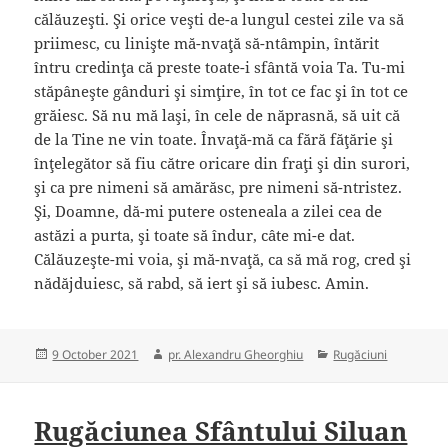
călăuzeşti. Şi orice veşti de-a lungul cestei zile va să
priimesc, cu linişte mă-nvaţă să-ntâmpin, întărit
întru credinţa că preste toate-i sfântă voia Ta. Tu-mi
stăpâneşte gânduri şi simţire, în tot ce fac şi în tot ce
grăiesc. Să nu mă laşi, în cele de năprasnă, să uit că
de la Tine ne vin toate. Învaţă-mă ca fără făţărie şi
înţelegător să fiu către oricare din fraţi şi din surori,
şi ca pre nimeni să amărăsc, pre nimeni să-ntristez.
Şi, Doamne, dă-mi putere osteneala a zilei cea de
astăzi a purta, şi toate să îndur, câte mi-e dat.
Călăuzeşte-mi voia, şi mă-nvaţă, ca să mă rog, cred şi
nădăjduiesc, să rabd, să iert şi să iubesc. Amin.
Posted
Author
Categories
9 October 2021
pr. Alexandru Gheorghiu
Rugăciuni
on
Rugăciunea Sfântului Siluan