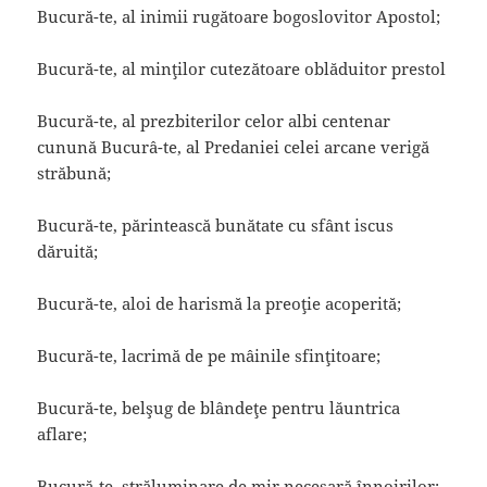
Bucură-te, al inimii rugătoare bogoslovitor Apostol;
Bucură-te, al minţilor cutezătoare oblăduitor prestol
Bucură-te, al prezbiterilor celor albi centenar
cunună Bucurâ-te, al Predaniei celei arcane verigă
străbună;
Bucură-te, părintească bunătate cu sfânt iscus
dăruită;
Bucură-te, aloi de harismă la preoţie acoperită;
Bucură-te, lacrimă de pe mâinile sfinţitoare;
Bucură-te, belşug de blândeţe pentru lăuntrica
aflare;
Bucură-te, străluminare de mir necesară înnoirilor;