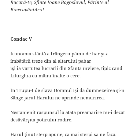
Bucură-te, Sfinte Ioane Bogoslovul, Părinte al
Binecuvântării!
Condac V
Iconomia sfântă a frângerii pâinii de har şi-a
îmbătării treze din al altarului pahar
îşi ia vârtutea lucrării din Sfânta înviere, tipic când
Liturghia cu mâini înalte o cere.
În Trupu-I de slavă Domnul îşi dă dumnezeirea şi-n
Sânge jarul Harului ne aprinde nemurirea.
Nestânjenit răspunsul la atâta preamărire nu-i decât
desăvârşita potirului rodire.
Harul ţinut sterp apune, ca mai sterpi să ne facă.