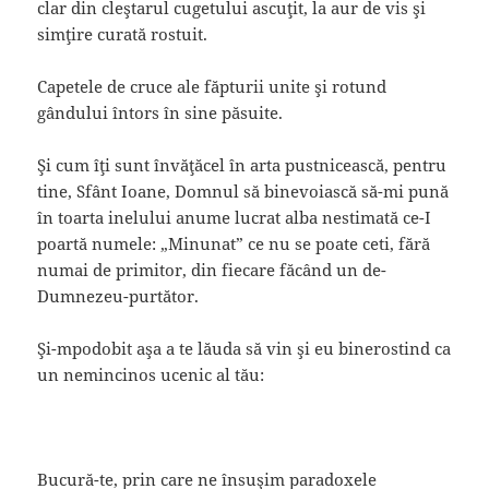
clar din cleştarul cugetului ascuţit, la aur de vis şi
simţire curată rostuit.
Capetele de cruce ale făpturii unite şi rotund
gândului întors în sine păsuite.
Şi cum îţi sunt învăţăcel în arta pustnicească, pentru
tine, Sfânt Ioane, Domnul să binevoiască să-mi pună
în toarta inelului anume lucrat alba nestimată ce-I
poartă numele: „Minunat” ce nu se poate ceti, fără
numai de primitor, din fiecare făcând un de-
Dumnezeu-purtător.
Şi-mpodobit aşa a te lăuda să vin şi eu binerostind ca
un nemincinos ucenic al tău:
Bucură-te, prin care ne însuşim paradoxele