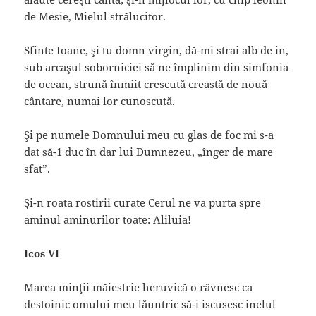
de Mesie, Mielul strălucitor.
Sfinte Ioane, şi tu domn virgin, dă-mi strai alb de in,
sub arcaşul soborniciei să ne împlinim din simfonia
de ocean, strună înmiit crescută creastă de nouă
cântare, numai lor cunoscută.
Şi pe numele Domnului meu cu glas de foc mi s-a
dat să-1 duc în dar lui Dumnezeu, „înger de mare
sfat”.
Şi-n roata rostirii curate Cerul ne va purta spre
aminul aminurilor toate: Aliluia!
Icos VI
Marea minţii măiestrie heruvică o râvnesc ca
destoinic omului meu lăuntric să-i iscusesc inelul