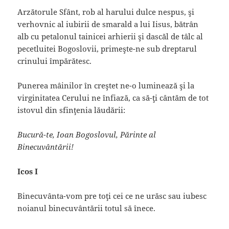
Arzătorule Sfânt, rob al harului dulce nespus, şi
verhovnic al iubirii de smarald a lui Iisus, bătrân
alb cu petalonul tainicei arhierii şi dascăl de tâlc al
pecetluitei Bogoslovii, primeşte-ne sub dreptarul
crinului împărătesc.
Punerea mâinilor în creştet ne-o luminează şi la
virginitatea Cerului ne înfiază, ca să-ţi cântăm de tot
istovul din sfinţenia lăudării:
Bucură-te, Ioan Bogoslovul, Părinte al
Binecuvântării!
Icos I
Binecuvânta-vom pre toţi cei ce ne urăsc sau iubesc
noianul binecuvântării totul să înece.