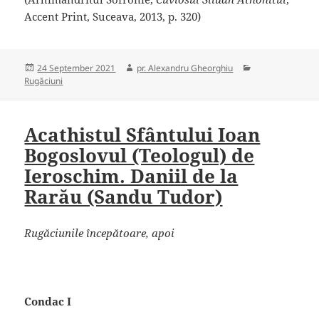
Accent Print, Suceava, 2013, p. 320)
Posted
Author
Categories
24 September 2021
pr. Alexandru Gheorghiu
on
Rugăciuni
Acathistul Sfântului Ioan
Bogoslovul (Teologul) de
Ieroschim. Daniil de la
Rarău (Sandu Tudor)
Rugăciunile începătoare, apoi
Condac I