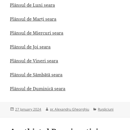
Plânsul de Luni seara
Plânsul de Marți seara
Plânsul de Mier
curi seara
Plânsul de Joi seara
Plânsul de Vineri seara
Plânsul de Sâmbătă seara
Plânsul de Duminică seara
Posted
Author
Categories
27 January 2024
pr. Alexandru Gheorghiu
Rugăciuni
on