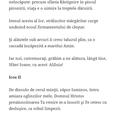
neîncăpute: precum sfânta Răstignire în piscul
pironirii, viaţa e o uimire la treptele dăruirii.
Imnul acesta al lor, strălucitor mărgăritar curge
unduind ecoul firmamentului de cleştar.
Şi alăutele sub arcuri îi cresc taluzul plin, ca o
cascadă înzăpezită a marelui Amin.
Iar noi, cutremuraţi, grăbim a ne alătura, lângă tine,
Sfânt Ioane, cu acest: Aliluia!
Icos II
De dincolo de cerul minţii, zăpor luminos, întru
amiaza oglinzilor mele, Domnul Hristos
preaînnoitoarea Ta venire m-a însorit şi Te cetesc cu
desluşire, ca orbul limpezit.