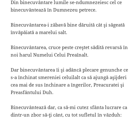
Din binecuvântare lumile se-ndumnezeiesc cel ce
binecuvântează în Dumnezeu petrece.
Binecuvântarea-i zăbavă bine dăruită cât şi săgeată
învăpăiată a marelui salt.
Binecuvântarea, cruce peste creştet sădită revarsă în
noi harul Numelui Celui Preaînalt.
Dar binecuvântarea îi şi adâncă plecare genunche ce
s-a închinat smereniei celuilalt ca să ajungă aşijderi
cea mai de sus închinare a îngerilor, Preacuratei şi
Preasfântului Duh.
Binecuvântează dar, ca să-mi cutez sfânta lucrare ca
dintr-un zbor să-ţi cânt, cu tot sufletul în văzduh: