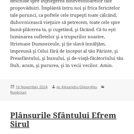
deschide spre înţelegerea binevestitoarelor tale
propovăduiri. Împlântă întru noi şi frica fericitelor
tale porunci, ca poftele cele trupeşti toate călcând,
duhovnicească vieţuire să petrecem, toate cele spre
bună-plăcerea ta, şí cugetând, şí făcând. Că tu eşti
luminarea sufletelor şi a trupurilor noastre,
Hristoase Dumnezeule, şi ție slavă înnălţăm,
împreună şi Celui fără de început al tău Părinte, şi
Preasfântului, şi bunului, şi de-viaţă-făcătoriului tău
Duh, acum, şi pururea, şi în vecii vecilor. Amin.
Posted
Author
Categories
16 November 2024
pr. Alexandru Gheorghiu
on
Rugăciuni
Plânsurile Sfântului Efrem
Sirul