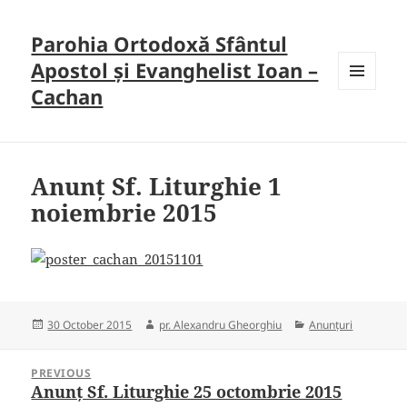
Parohia Ortodoxă Sfântul
Apostol și Evanghelist Ioan –
Cachan
MENU
AND
WIDGETS
Anunț Sf. Liturghie 1
noiembrie 2015
Posted
Author
Categories
30 October 2015
pr. Alexandru Gheorghiu
Anunțuri
on
Post
PREVIOUS
navigation
Anunț Sf. Liturghie 25 octombrie 2015
Previous