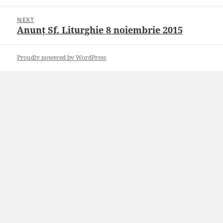
post:
NEXT
Anunț Sf. Liturghie 8 noiembrie 2015
Next
post:
Proudly powered by WordPress