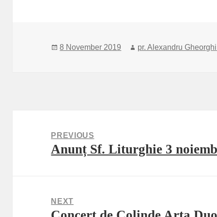
Posted
Author
8 November 2019
pr. Alexandru Gheorgh
on
Post
navigation
PREVIOUS
Anunț Sf. Liturghie 3 noiemb
Previous
post:
NEXT
Concert de Colinde Arta Du
Next