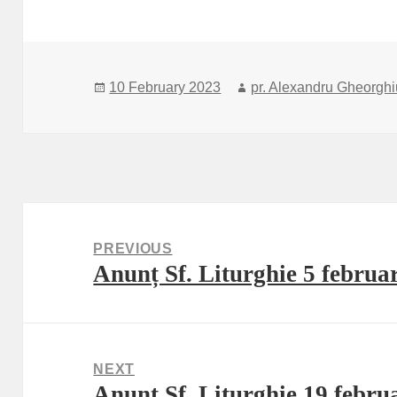
Posted
Author
10 February 2023
pr. Alexandru Gheorghi
on
Post
navigation
PREVIOUS
Anunț Sf. Liturghie 5 februa
Previous
post:
NEXT
Anunț Sf. Liturghie 19 febru
Next