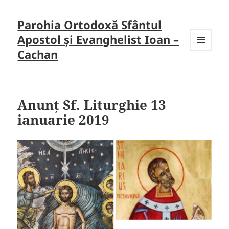
Parohia Ortodoxă Sfântul
Apostol și Evanghelist Ioan –
Cachan
MENU
AND
WIDGETS
Anunț Sf. Liturghie 13
ianuarie 2019