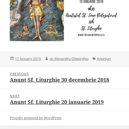
Posted
Author
Categories
11 January 2019
pr. Alexandru Gheorghiu
Anunțuri
on
Post
PREVIOUS
navigation
Anunț Sf. Liturghie 30 decembrie 2018
Previous
post:
NEXT
Anunț Sf. Liturghie 20 ianuarie 2019
Next
post:
Proudly powered by WordPress