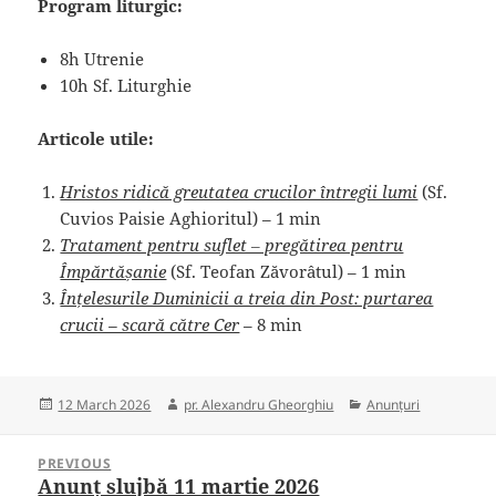
Program liturgic:
8h Utrenie
10h Sf. Liturghie
Articole utile:
Hristos ridică greutatea crucilor întregii lumi
(Sf.
Cuvios Paisie Aghioritul) – 1 min
Tratament pentru suflet ‒ pregătirea pentru
Împărtășanie
(Sf. Teofan Zăvorâtul) – 1 min
Înțelesurile Duminicii a treia din Post: purtarea
crucii – scară către Cer
– 8 min
Posted
Author
Categories
12 March 2026
pr. Alexandru Gheorghiu
Anunțuri
on
Post
PREVIOUS
navigation
Anunț slujbă 11 martie 2026
Previous