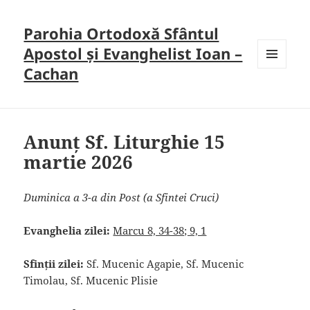
Parohia Ortodoxă Sfântul
Apostol și Evanghelist Ioan –
Cachan
MENU
AND
WIDGETS
Anunț Sf. Liturghie 15
martie 2026
Duminica a 3-a din Post (a Sfintei Cruci)
Evanghelia zilei:
Marcu 8, 34-38; 9, 1
Sfinții zilei:
Sf. Mucenic Agapie, Sf. Mucenic
Timolau, Sf. Mucenic Plisie