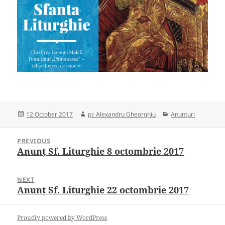
Posted
Author
Categories
12 October 2017
pr. Alexandru Gheorghiu
Anunțuri
on
Post
PREVIOUS
navigation
Anunț Sf. Liturghie 8 octombrie 2017
Previous
post:
NEXT
Anunț Sf. Liturghie 22 octombrie 2017
Next
post:
Proudly powered by WordPress