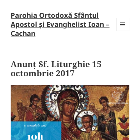
Parohia Ortodoxă Sfântul
Apostol și Evanghelist Ioan –
Cachan
MENU
AND
WIDGETS
Anunț Sf. Liturghie 15
octombrie 2017