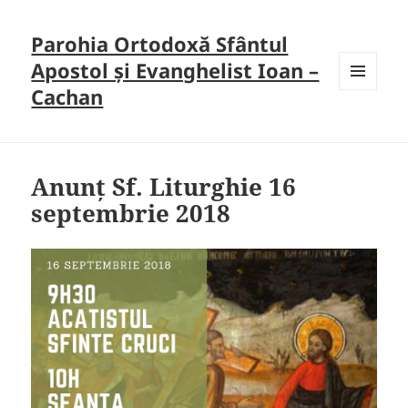
Parohia Ortodoxă Sfântul
Apostol și Evanghelist Ioan –
Cachan
MENU
AND
WIDGETS
Anunț Sf. Liturghie 16
septembrie 2018