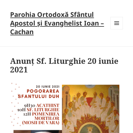
Parohia Ortodoxă Sfântul
Apostol și Evanghelist Ioan –
Cachan
MENU
AND
WIDGETS
Anunț Sf. Liturghie 20 iunie
2021