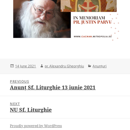
Posted
Author
Categories
14 June 2021
pr. Alexandru Gheorghiu
Anunțuri
on
Post
PREVIOUS
navigation
Anunț Sf. Liturghie 13 iunie 2021
Previous
post:
NEXT
NU Sf. Liturghie
Next
post:
Proudly powered by WordPress