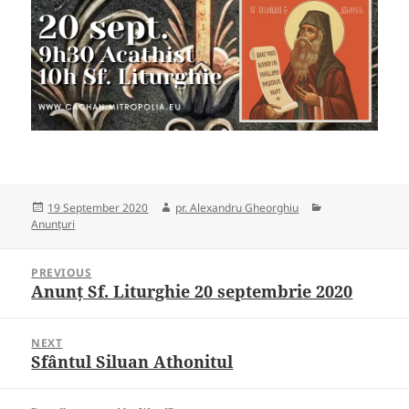
Posted
Author
Categories
19 September 2020
pr. Alexandru Gheorghiu
on
Anunțuri
Post
PREVIOUS
navigation
Anunț Sf. Liturghie 20 septembrie 2020
Previous
post:
NEXT
Sfântul Siluan Athonitul
Next
post: