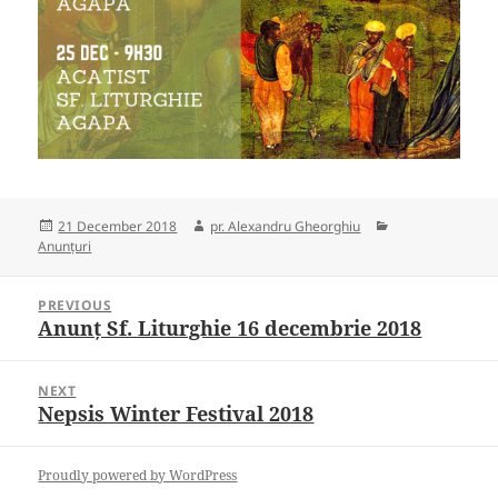
Posted
Author
Categories
21 December 2018
pr. Alexandru Gheorghiu
on
Anunțuri
Post
PREVIOUS
navigation
Anunț Sf. Liturghie 16 decembrie 2018
Previous
post:
NEXT
Nepsis Winter Festival 2018
Next
post:
Proudly powered by WordPress