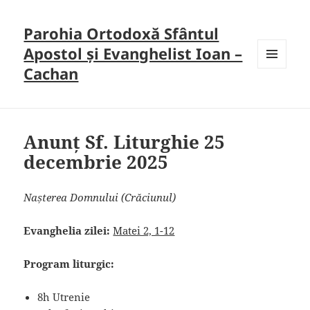
Parohia Ortodoxă Sfântul
Apostol și Evanghelist Ioan –
Cachan
MENU
AND
WIDGETS
Anunț Sf. Liturghie 25
decembrie 2025
Nașterea Domnului (Crăciunul)
Evanghelia zilei:
Matei 2, 1-12
Program liturgic:
8h Utrenie