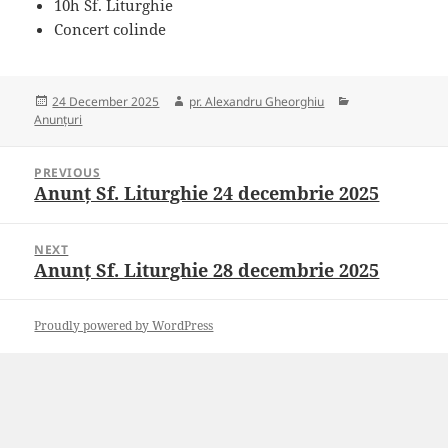
10h Sf. Liturghie
Concert colinde
Posted
Author
Categories
24 December 2025
pr. Alexandru Gheorghiu
on
Anunțuri
Post
PREVIOUS
navigation
Anunț Sf. Liturghie 24 decembrie 2025
Previous
post:
NEXT
Anunț Sf. Liturghie 28 decembrie 2025
Next
post:
Proudly powered by WordPress