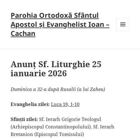
Parohia Ortodoxă Sfântul
Apostol și Evanghelist Ioan –
Cachan
MENU
AND
WIDGETS
Anunț Sf. Liturghie 25
ianuarie 2026
Duminica a 32-a după Rusalii (a lui Zaheu)
Evanghelia zilei:
Luca 19, 1-10
Sfinții zilei:
Sf. Ierarh Grigorie Teologul
(Arhiepiscopul Constantinopolului), Sf. Ierarh
Bretanion (Episcopul Tomisului)