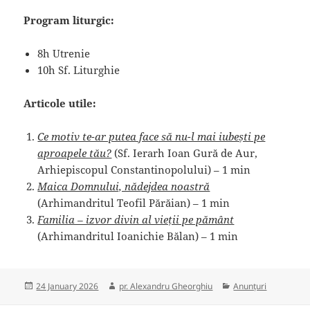
Program liturgic:
8h Utrenie
10h Sf. Liturghie
Articole utile:
Ce motiv te-ar putea face să nu-l mai iubești pe
aproapele tău?
(Sf. Ierarh Ioan Gură de Aur,
Arhiepiscopul Constantinopolului) – 1 min
Maica Domnului, nădejdea noastră
(Arhimandritul Teofil Părăian) – 1 min
Familia – izvor divin al vieții pe pământ
(Arhimandritul Ioanichie Bălan) – 1 min
Posted
Author
Categories
24 January 2026
pr. Alexandru Gheorghiu
Anunțuri
on