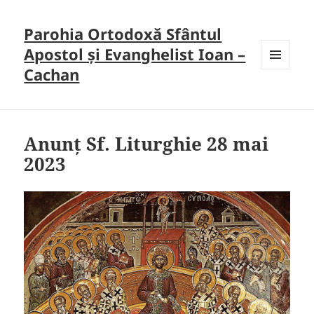
Parohia Ortodoxă Sfântul
Apostol și Evanghelist Ioan –
Cachan
MENU
AND
WIDGETS
Anunț Sf. Liturghie 28 mai
2023