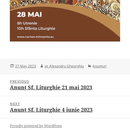
Posted
Author
Categories
27 May 2023
pr. Alexandru Gheorghiu
Anunțuri
on
Post
PREVIOUS
navigation
Anunț Sf. Liturghie 21 mai 2023
Previous
post:
NEXT
Anunț Sf. Liturghie 4 iunie 2023
Next
post:
Proudly powered by WordPress