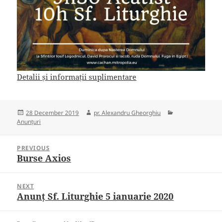
Detalii și informații suplimentare
Posted
Author
Categories
28 December 2019
pr. Alexandru Gheorghiu
on
Anunțuri
Post
PREVIOUS
navigation
Burse Axios
Previous
post:
NEXT
Anunț Sf. Liturghie 5 ianuarie 2020
Next
post: