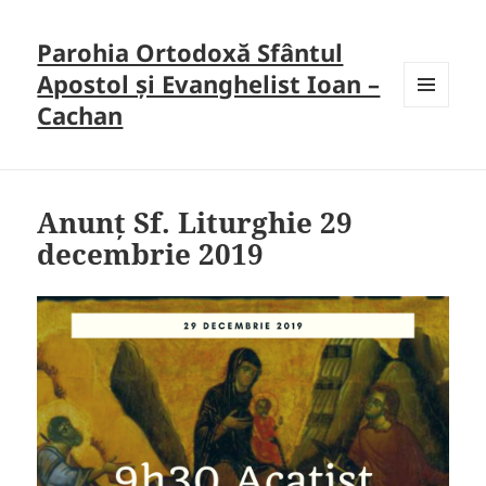
Parohia Ortodoxă Sfântul
Apostol și Evanghelist Ioan –
Cachan
MENU
AND
WIDGETS
Anunț Sf. Liturghie 29
decembrie 2019