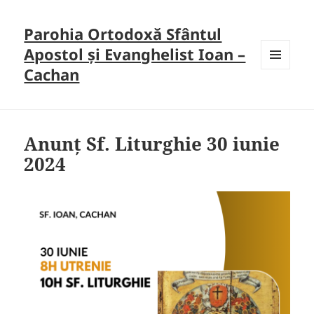
Parohia Ortodoxă Sfântul
Apostol și Evanghelist Ioan –
Cachan
MENU
AND
WIDGETS
Anunț Sf. Liturghie 30 iunie
2024