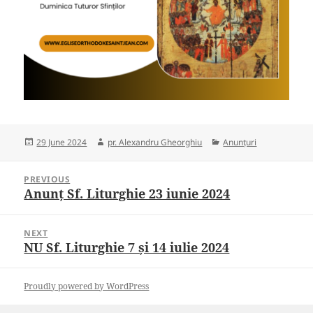
Posted
Author
Categories
29 June 2024
pr. Alexandru Gheorghiu
Anunțuri
on
Post
PREVIOUS
navigation
Anunț Sf. Liturghie 23 iunie 2024
Previous
post:
NEXT
NU Sf. Liturghie 7 și 14 iulie 2024
Next
post:
Proudly powered by WordPress