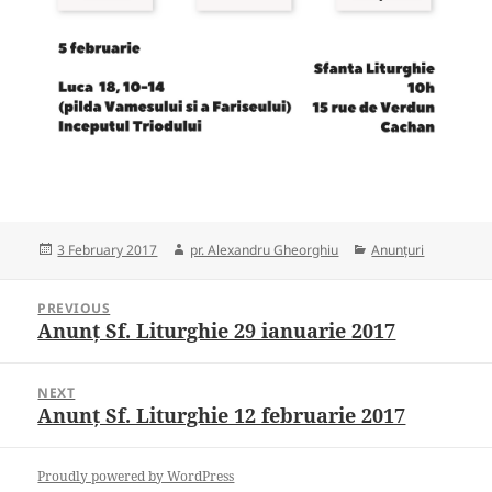
Posted
Author
Categories
3 February 2017
pr. Alexandru Gheorghiu
Anunțuri
on
Post
PREVIOUS
navigation
Anunț Sf. Liturghie 29 ianuarie 2017
Previous
post:
NEXT
Anunț Sf. Liturghie 12 februarie 2017
Next
post:
Proudly powered by WordPress