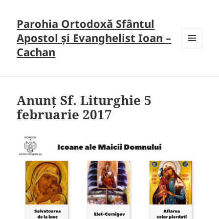
Parohia Ortodoxă Sfântul
Apostol și Evanghelist Ioan –
Cachan
MENU
AND
WIDGETS
Anunț Sf. Liturghie 5
februarie 2017