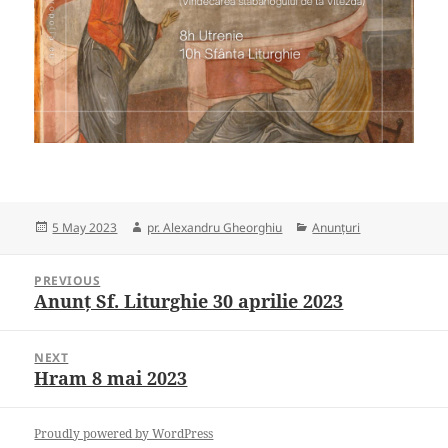
Posted
Author
Categories
5 May 2023
pr. Alexandru Gheorghiu
Anunțuri
on
Post
PREVIOUS
navigation
Anunț Sf. Liturghie 30 aprilie 2023
Previous
post:
NEXT
Hram 8 mai 2023
Next
post:
Proudly powered by WordPress