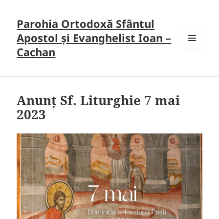
Parohia Ortodoxă Sfântul
Apostol și Evanghelist Ioan –
Cachan
MENU
AND
WIDGETS
Anunț Sf. Liturghie 7 mai
2023