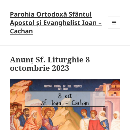
Parohia Ortodoxă Sfântul
Apostol și Evanghelist Ioan –
Cachan
MENU
AND
WIDGETS
Anunț Sf. Liturghie 8
octombrie 2023