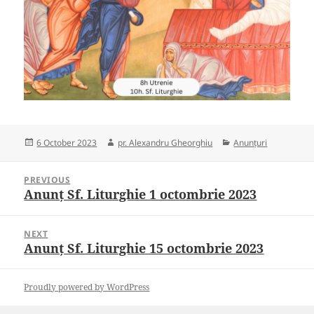
Posted
Author
Categories
6 October 2023
pr. Alexandru Gheorghiu
Anunțuri
on
Post
PREVIOUS
navigation
Anunț Sf. Liturghie 1 octombrie 2023
Previous
post:
NEXT
Anunț Sf. Liturghie 15 octombrie 2023
Next
post:
Proudly powered by WordPress