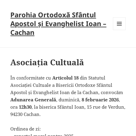
Parohia Ortodoxă Sfântul
Apostol și Evanghelist Ioan –
Cachan
MENU
AND
WIDGETS
Asociația Cultuală
În conformitate cu
Articolul 18
din Statutul
Asociației Cultuale a Bisericii Ortodoxe Sfântul
Apostol și Evanghelist Ioan de la Cachan, convocăm
Adunarea Generală
, duminică,
8 februarie 2026
,
ora
12h30
, la biserica Sfântul Ioan, 15 rue de Verdun,
94230 Cachan.
Ordinea de zi: