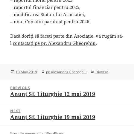
– raportul moral pentru 2025,
– raportul financiar pentru 2025,
– modificarea Statutului Asociației,
– noul Consiliu parohial pentru 2026.
Dacă doriți să faceți parte din Asociație, vă rugăm să-
l
contactați pe pr. Alexandru Gheorghiu
.
Posted
Author
Categories
10 May 2019
pr. Alexandru Gheorghiu
Diverse
on
Post
PREVIOUS
navigation
Anunț Sf. Liturghie 12 mai 2019
Previous
post:
NEXT
Anunț Sf. Liturghie 19 mai 2019
Next
post:
Proudly powered by WordPress