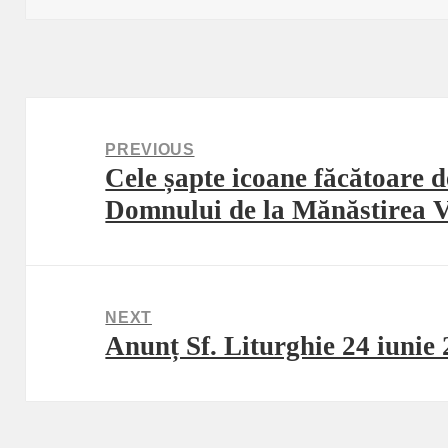
Post
navigation
PREVIOUS
Cele șapte icoane făcătoare d
Previous
Domnului de la Mănăstirea 
post:
NEXT
Anunț Sf. Liturghie 24 iunie
Next
post: