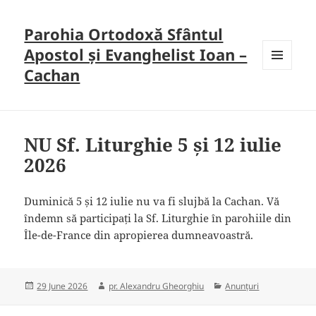
Parohia Ortodoxă Sfântul
Apostol și Evanghelist Ioan –
Cachan
MENU
AND
WIDGETS
NU Sf. Liturghie 5 și 12 iulie
2026
Duminică 5 și 12 iulie nu va fi slujbă la Cachan. Vă
îndemn să participați la Sf. Liturghie în parohiile din
Île-de-France din apropierea dumneavoastră.
Posted
Author
Categories
29 June 2026
pr. Alexandru Gheorghiu
Anunțuri
on
Post