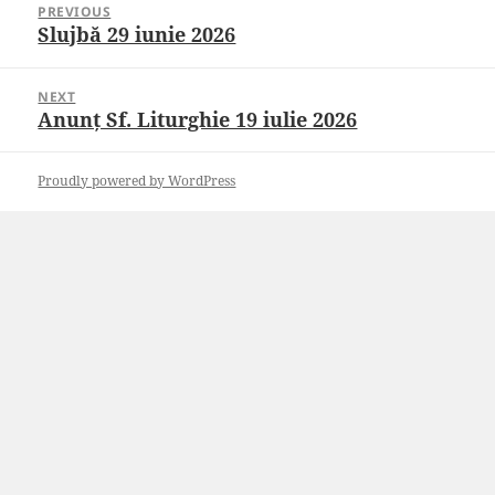
PREVIOUS
navigation
Slujbă 29 iunie 2026
Previous
post:
NEXT
Anunț Sf. Liturghie 19 iulie 2026
Next
post:
Proudly powered by WordPress