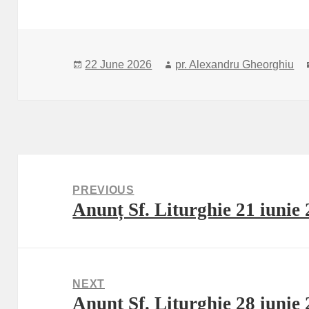
Posted
Author
22 June 2026
pr. Alexandru Gheorghiu
on
Post
navigation
PREVIOUS
Anunț Sf. Liturghie 21 iunie
Previous
post:
NEXT
Anunț Sf. Liturghie 28 iunie
Next