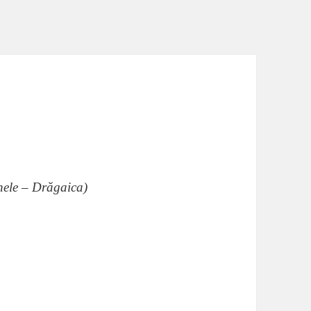
6
nele – Drăgaica)