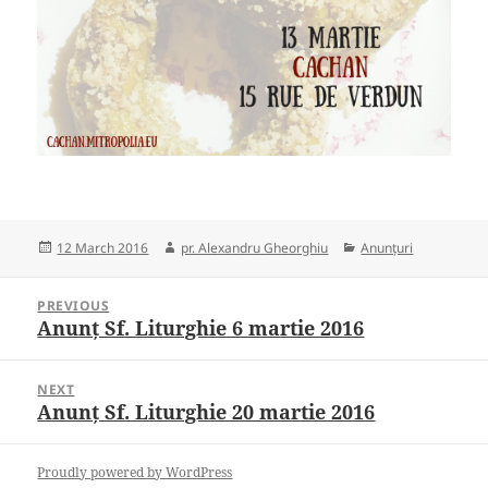
Posted
Author
Categories
12 March 2016
pr. Alexandru Gheorghiu
Anunțuri
on
Post
PREVIOUS
navigation
Anunț Sf. Liturghie 6 martie 2016
Previous
post:
NEXT
Anunț Sf. Liturghie 20 martie 2016
Next
post:
Proudly powered by WordPress