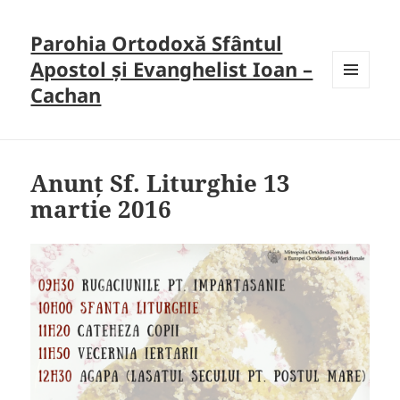
Parohia Ortodoxă Sfântul
Apostol și Evanghelist Ioan –
Cachan
MENU
AND
WIDGETS
Anunț Sf. Liturghie 13
martie 2016