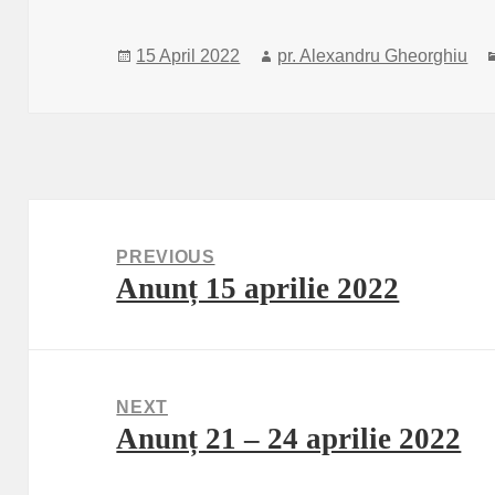
Posted
15 April 2022
Author
pr. Alexandru Gheorghiu
on
Post
navigation
PREVIOUS
Anunț 15 aprilie 2022
Previous
post:
NEXT
Anunț 21 – 24 aprilie 2022
Next
post: