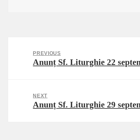
on
Post
navigation
PREVIOUS
Anunț Sf. Liturghie 22 septe
Previous
post:
NEXT
Anunț Sf. Liturghie 29 septe
Next
post: